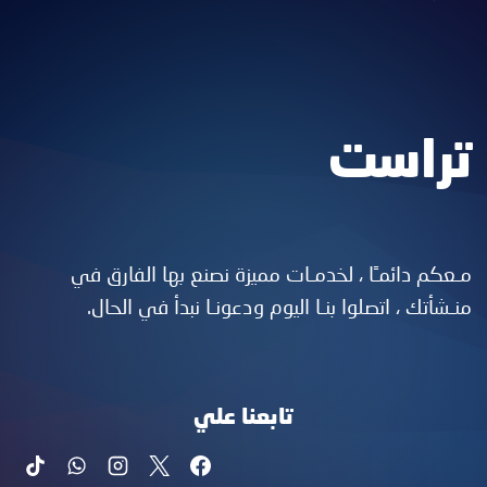
تراست
مـعكم دائمـًا ، لخدمـات مميزة نصنع بها الفارق في
منـشأتك ، اتصلوا بنـا اليوم ودعونـا نبدأ في الحال.
تابعنا علي