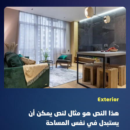
مثال
لنص
يمكن
أن
يستبدل
في
نفس
المساحة
Exterior
هذا النص هو مثال لنص يمكن أن
يستبدل في نفس المساحة