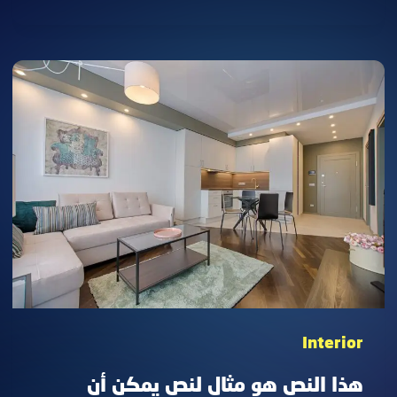
النص
هو
مثال
لنص
يمكن
أن
يستبدل
في
نفس
المساحة
Interior
هذا النص هو مثال لنص يمكن أن