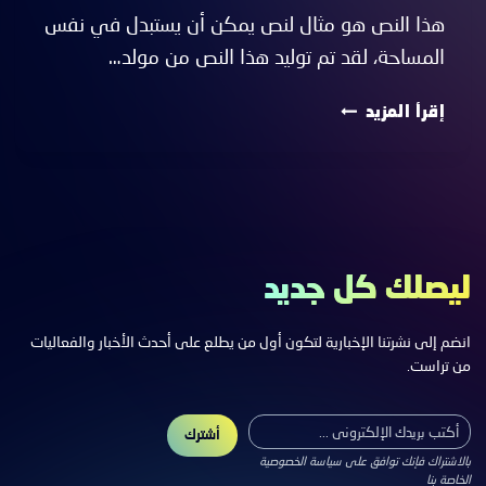
هذا النص هو مثال لنص يمكن أن يستبدل في نفس
المساحة، لقد تم توليد هذا النص من مولد…
هذا
إقرأ المزيد
النص
هو
مثال
لنص
يمكن
أن
ليصلك كل جديد
يستبدل
في
نفس
انضم إلى نشرتنا الإخبارية لتكون أول من يطلع على أحدث الأخبار والفعاليات
من تراست.
المساحة
أشترك
اشترك
بالاشتراك فإنك توافق على سياسة الخصوصية
الخاصة بنا