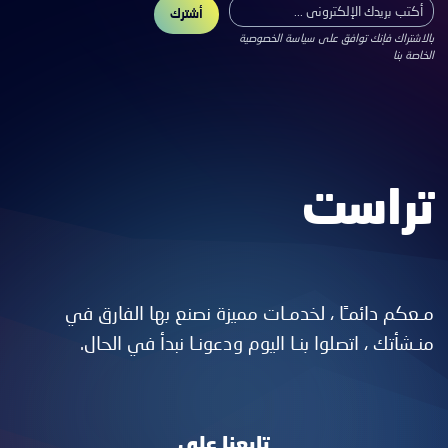
أشترك
اشترك
بالاشتراك فإنك توافق على سياسة الخصوصية
الخاصة بنا
تراست
مـعكم دائمـًا ، لخدمـات مميزة نصنع بها الفارق في
منـشأتك ، اتصلوا بنـا اليوم ودعونـا نبدأ في الحال.
تابعنا علي